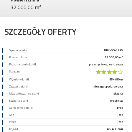
32 000,00 m²
SZCZEGÓŁY OFERTY
Symbol oferty
BRK-GS-1295
Powierzchnia
32 000,00 m²
Przeznaczenie działki
przemysłowa, usługowa
Standard
Wymiary działki
65x480 m
Zagosp. działki
niezagospodarowana
Ukształtowanie działki
płaska
Kształt działki
prostokąt
Ogrodzenie działki
brak
Gaz
jest
Woda
jest
Dojazd
ASFALTOWA