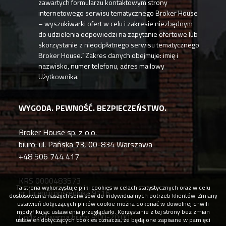
zawartych formularzu kontaktowym strony
internetowego serwisu tematycznego Broker House
– wyszukiwarki ofert w celu i zakresie niezbędnym
do udzielenia odpowiedzi na zapytanie ofertowe lub
skorzystanie z nieodpłatnego serwisu tematycznego
Broker House.” Zakres danych obejmuje: imię i
nazwisko, numer telefonu, adres mailowy
Użytkownika.
WYGODA. PEWNOŚĆ. BEZPIECZEŃSTWO.
Broker House sp. z o.o.
biuro: ul. Pańska 73, 00-834 Warszawa
+48 506 744 417
KRS 0000483573
Ta strona wykorzystuje pliki cookies w celach statystycznych oraz w celu
nr. Licencji pośrednika 9116
dostosowania naszych serwisów do indywidualnych potrzeb klientów. Zmiany
ustawień dotyczących plików cookie można dokonać w dowolnej chwili
modyfikując ustawienia przeglądarki. Korzystanie z tej strony bez zmian
Godz. otwarcia biura: 9:00-20:00
ustawień dotyczących cookies oznacza, że będą one zapisane w pamięci