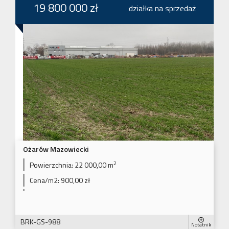
19 800 000 zł
działka na sprzedaż
Ożarów Mazowiecki
2
Powierzchnia:
22 000,00 m
Cena/m2:
900,00 zł
BRK-GS-988
Notatnik