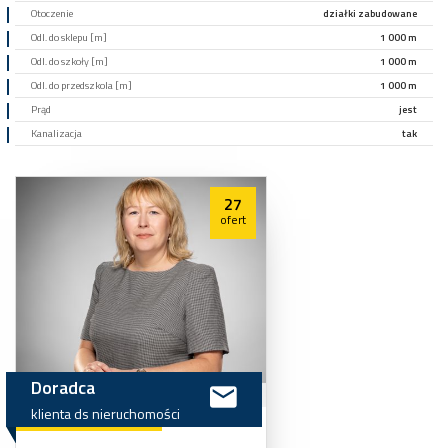
Otoczenie
działki zabudowane
Odl. do sklepu [m]
1 000 m
Odl. do szkoły [m]
1 000 m
Odl. do przedszkola [m]
1 000 m
Prąd
jest
Kanalizacja
tak
27
ofert
Doradca
klienta
ds
nieruchomości