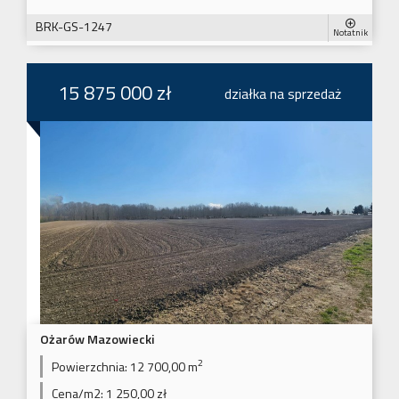
BRK-GS-1247
Notatnik
15 875 000 zł
działka na sprzedaż
Ożarów Mazowiecki
2
Powierzchnia:
12 700,00 m
Cena/m2:
1 250,00 zł