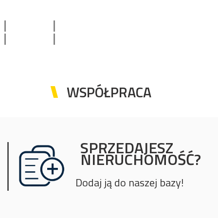
BRK-DS-1321
2
308,00 m
14 610,39 zł
7 pokoi
4 500 000 zł
WSPÓŁPRACA
SPRZEDAJESZ
NIERUCHOMOŚĆ?
Dodaj ją do naszej bazy!