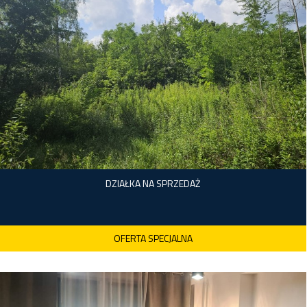
DZIAŁKA NA SPRZEDAŻ
OFERTA SPECJALNA
Warszawa, Wawer
BRK-GS-1329
2
4 000,00 m
1 050,00 zł