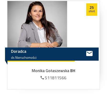
25
ofert
Doradca
ds
Nieruchomości
Monika Gołaszewska
BH
511811566