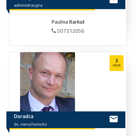
administracyjna
Paulina
Karkut
507312056
2
ofert
Doradca
ds.
nieruchomości