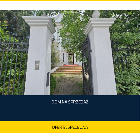
Ożarów Mazowiecki (gw), Konotopa
BRK-GS-1315
2
6 500,00 m
461,54 zł
3 000 000 zł
DOM NA SPRZEDAŻ
OFERTA SPECJALNA
Warszawa, Wilanów