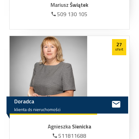
Mariusz
Świątek
509 130 105
27
ofert
Doradca
klienta
ds
nieruchomości
Agnieszka
Sienicka
511811688