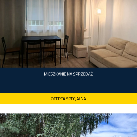
4 200 000 zł
MIESZKANIE NA SPRZEDAŻ
OFERTA SPECJALNA
Warszawa
BRK-MS-1328
2
42,00 m
17 142,86 zł
2 pokoje
720 000 zł