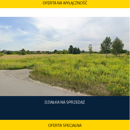
OFERTA NA WYŁĄCZNOŚĆ
Warszawa, Bemowo, Boernerowo
BRK-DS-1290
2
360,00 m
12 500,00 zł
5 pokoi
4 500 000 zł
DZIAŁKA NA SPRZEDAŻ
OFERTA SPECJALNA