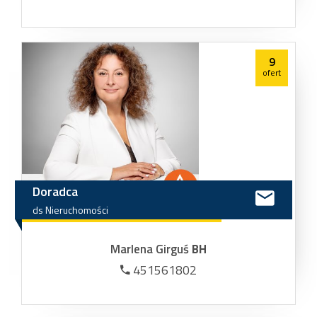
9
ofert
Doradca
ds
Nieruchomości
Marlena Girguś
BH
451561802