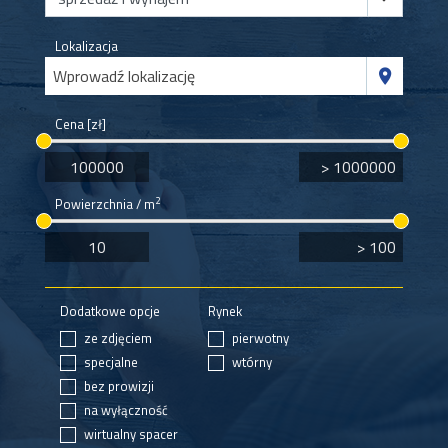
Lokalizacja
Wprowadź lokalizację
Cena [zł]
2
Powierzchnia / m
Dodatkowe opcje
Rynek
ze zdjęciem
pierwotny
specjalne
wtórny
bez prowizji
na wyłączność
wirtualny spacer