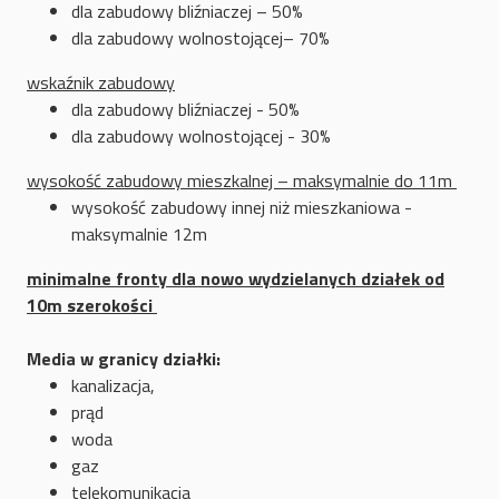
dla zabudowy bliźniaczej – 50%
dla zabudowy wolnostojącej– 70%
wskaźnik zabudowy
dla zabudowy bliźniaczej - 50%
dla zabudowy wolnostojącej - 30%
wysokość zabudowy mieszkalnej – maksymalnie do 11m
wysokość zabudowy innej niż mieszkaniowa -
maksymalnie 12m
minimalne fronty dla nowo wydzielanych działek od
10m szerokości
Media w granicy działki:
kanalizacja,
prąd
woda
gaz
telekomunikacja