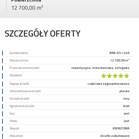
12 700,00 m²
SZCZEGÓŁY OFERTY
Symbol oferty
BRK-GS-1249
Powierzchnia
12 700,00 m²
Przeznaczenie działki
inwestycyjna, mieszkaniowa, usługowa
Standard
Zagosp. działki
częściowo zagospodarowana
Ukształtowanie działki
płaska
Kształt działki
inny
Ogrodzenie działki
brak
Gaz
jest
Woda
jest
Dojazd
ASFALTOWA
Otoczenie
działki zabudowane