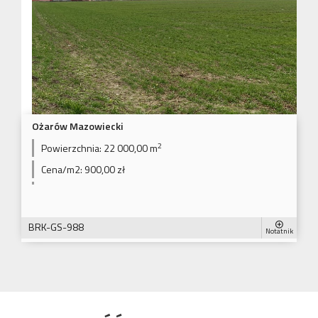
Ożarów Mazowiecki
2
Powierzchnia:
22 000,00 m
Cena/m2:
900,00 zł
BRK-GS-988
Notatnik