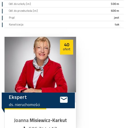
Odl. do szkoły [m]
500 m
Odl. do przedszkola [m]
600 m
Prąd
jest
Kanalizacja
tak
40
ofert
Ekspert
ds.
nieruchomości
Joanna
Misiewicz-Karkut