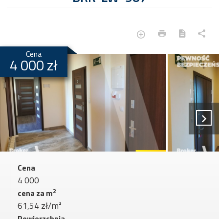
Cena
4 000 zł
Cena
4 000
2
cena za m
61,54 zł/m²
Powierzchnia