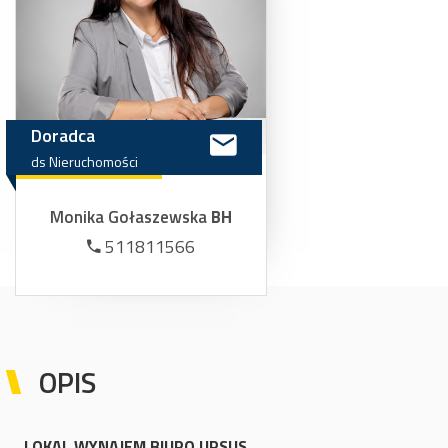
Doradca
ds
Nieruchomości
Monika Gołaszewska
BH
511811566
OPIS
LOKAL WYNAJEM BIURO URSUS