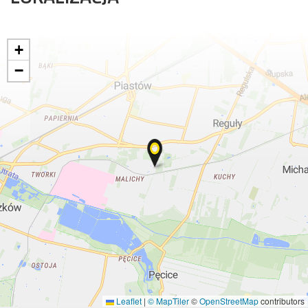
+
−
Leaflet
|
© MapTiler
©
OpenStreetMap
contributors