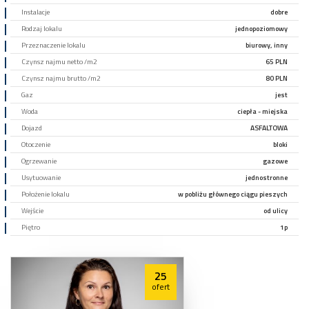
Instalacje
dobre
Rodzaj lokalu
jednopoziomowy
Przeznaczenie lokalu
biurowy, inny
Czynsz najmu netto /m2
65 PLN
Czynsz najmu brutto /m2
80 PLN
Gaz
jest
Woda
ciepła - miejska
Dojazd
ASFALTOWA
Otoczenie
bloki
Ogrzewanie
gazowe
Usytuowanie
jednostronne
Położenie lokalu
w pobliżu głównego ciągu pieszych
Wejście
od ulicy
Piętro
1p
25
ofert