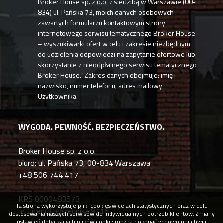
Broker House sp. z o.o. z siedzibą w Warszawie (00-
834) ul. Pańska 73, moich danych osobowych
zawartych formularzu kontaktowym strony
internetowego serwisu tematycznego Broker House
– wyszukiwarki ofert w celu i zakresie niezbędnym
do udzielenia odpowiedzi na zapytanie ofertowe lub
skorzystanie z nieodpłatnego serwisu tematycznego
Broker House.” Zakres danych obejmuje: imię i
nazwisko, numer telefonu, adres mailowy
Użytkownika.
WYGODA. PEWNOŚĆ. BEZPIECZEŃSTWO.
Broker House sp. z o.o.
biuro: ul. Pańska 73, 00-834 Warszawa
+48 506 744 417
KRS 0000483573
Ta strona wykorzystuje pliki cookies w celach statystycznych oraz w celu
nr. Licencji pośrednika 9116
dostosowania naszych serwisów do indywidualnych potrzeb klientów. Zmiany
ustawień dotyczących plików cookie można dokonać w dowolnej chwili