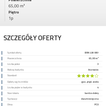
65,00 m²
Piętro
1p
SZCZEGÓŁY OFERTY
Symbol oferty
BRK-LW-987
Powierzchnia
65,00 m²
Liczba pokoi
3
Rodzaj budynku
biurowiec
Standard
Opłaty wg liczników
gaz, prąd, woda
Liczba pięter w budynku
4
Stan lokalu
bardzo dobry
Typ kaucji
dwumiesięczna
Okna
PCV