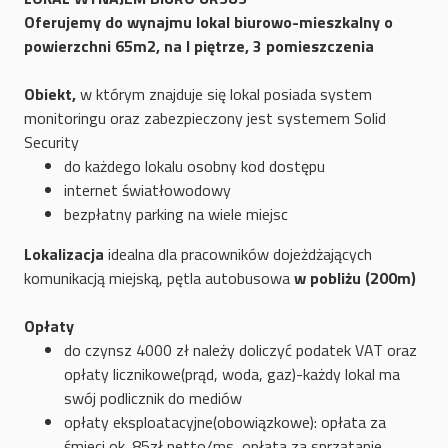
Oferujemy do wynajmu lokal biurowo-mieszkalny o
powierzchni 65m2, na I piętrze, 3 pomieszczenia
Obiekt,
w którym znajduje się lokal posiada system
monitoringu oraz zabezpieczony jest systemem Solid
Security
do każdego lokalu osobny kod dostępu
internet światłowodowy
bezpłatny parking na wiele miejsc
Lokalizacja
idealna dla pracowników dojeżdżających
komunikacją miejską, pętla autobusowa
w pobliżu (200m)
Opłaty
do czynsz 4000 zł należy doliczyć podatek VAT oraz
opłaty licznikowe(prąd, woda, gaz)-każdy lokal ma
swój podlicznik do mediów
opłaty eksploatacyjne(obowiązkowe): opłata za
śmieci ok. 85zł netto/ms, opłata za sprzątanie