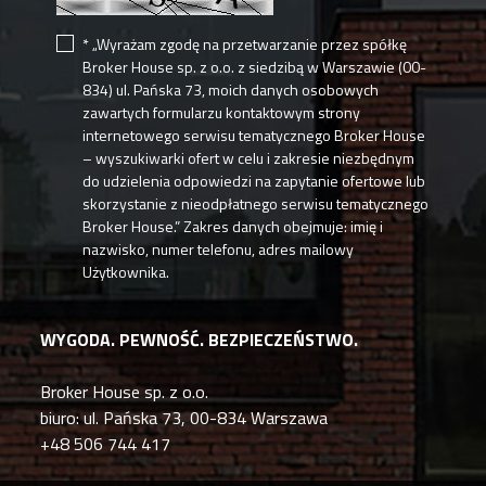
* „Wyrażam zgodę na przetwarzanie przez spółkę
Broker House sp. z o.o. z siedzibą w Warszawie (00-
834) ul. Pańska 73, moich danych osobowych
zawartych formularzu kontaktowym strony
internetowego serwisu tematycznego Broker House
– wyszukiwarki ofert w celu i zakresie niezbędnym
do udzielenia odpowiedzi na zapytanie ofertowe lub
skorzystanie z nieodpłatnego serwisu tematycznego
Broker House.” Zakres danych obejmuje: imię i
nazwisko, numer telefonu, adres mailowy
Użytkownika.
WYGODA. PEWNOŚĆ. BEZPIECZEŃSTWO.
Broker House sp. z o.o.
biuro: ul. Pańska 73, 00-834 Warszawa
+48 506 744 417