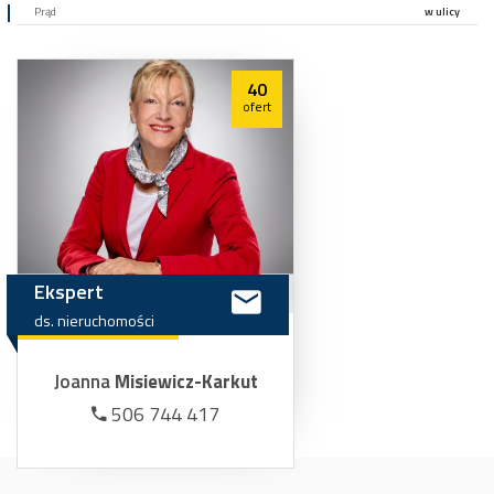
Prąd
w ulicy
40
ofert
Ekspert
ds.
nieruchomości
Joanna
Misiewicz-Karkut
506 744 417