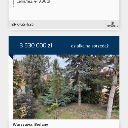
Cena/m2:
449,96 zł
BRK-GS-635
Notatnik
3 530 000 zł
działka na sprzedaż
Warszawa, Bielany