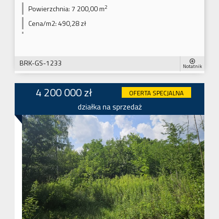
2
Powierzchnia:
7 200,00 m
Cena/m2:
490,28 zł
BRK-GS-1233
Notatnik
4 200 000 zł
OFERTA SPECJALNA
działka na sprzedaż