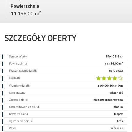
Powierzchnia
11 156,00 m²
SZCZEGÓŁY OFERTY
Symbol oferty
BRK-GS-617
Powierzchnia
11 156,00 m²
Przeznaczenie działki
usługowa
Standard
Wymiary działki
140x90x80x110 m
Stan prawny
własność
Zagosp. działki
niezagospodarowana
Ukształtowanie działki
płaska
Kształt działki
trapez
Ogrodzenie działki
brak
Woda
w drodze