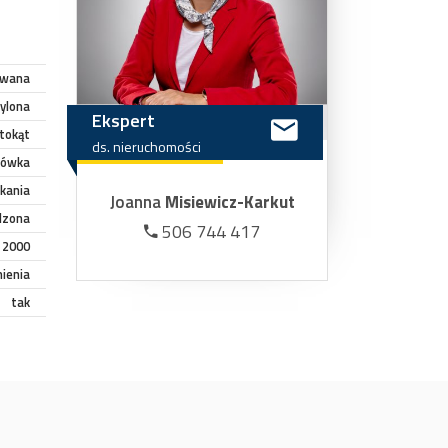
owana
hylona
Ekspert
tokąt
ds.
nieruchomości
hówka
kania
Joanna
Misiewicz-Karkut
dzona
506 744 417
2000
ienia
tak