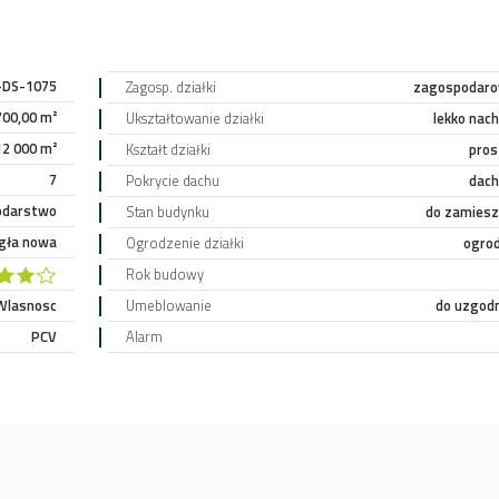
-DS-1075
Zagosp. działki
zagospodar
700,00 m²
Ukształtowanie działki
lekko nac
12 000 m²
Kształt działki
pros
7
Pokrycie dachu
dac
odarstwo
Stan budynku
do zamiesz
gła nowa
Ogrodzenie działki
ogro
Rok budowy
Umeblowanie
do uzgodn
Wlasnosc
Alarm
PCV