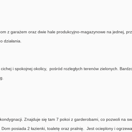
dom z garażem oraz dwie hale produkcyjno-magazynowe na jednej, prze
o działania.
 cichej i spokojnej okolicy, pośród rozległych terenów zielonych. Bar
ug.
ndygnacji. Znajduje się tam 7 pokoi z garderobami, co pozwoli na sw
m posiada 2 łazienki, toaletę oraz pralnię. Jest ocieplony i ogrzewany