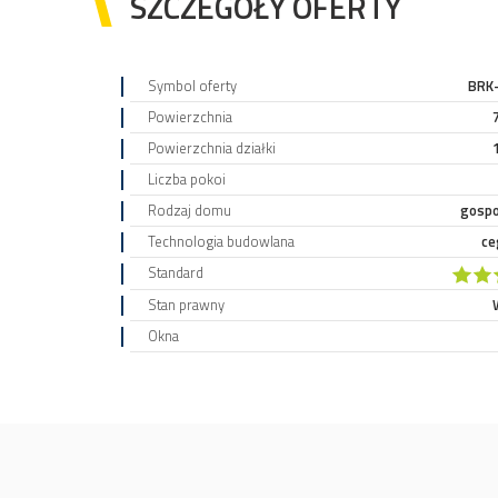
SZCZEGÓŁY OFERTY
Symbol oferty
BRK
Powierzchnia
Powierzchnia działki
Liczba pokoi
Rodzaj domu
gosp
Technologia budowlana
ce
Standard
Stan prawny
Okna