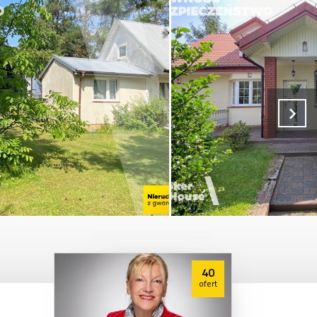
40
ofert