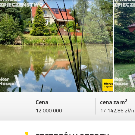
2
Cena
cena za m
12 000 000
17 142,86 zł/m