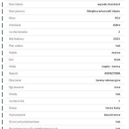
Stan lokalu
wysoki standard
Stan prawny
Odrębna własność lokalu
Okna
PCV
Instalacje
dobre
Liczba tarasów
2
Rok budowy
2022
Plac zabaw
tak
Widok
morze
Gaz
brak
Woda
ciepła - terma
Dojazd
ASFALTOWA
Otoczenie
tereny rekreacyjne
Ogrzewanie
inne
Winda
tak
Liczba wind
1
Tarasy
taras duży
Usytuowanie
dwustronne
Drzwi antywłamaniowe
tak
Przystosowania dla niepełnosprawnych
tak