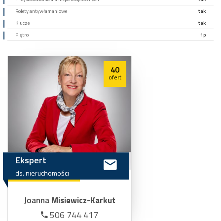
Rolety antywłamaniowe
tak
Klucze
tak
Piętro
1p
40
ofert
Ekspert
ds.
nieruchomości
Joanna
Misiewicz-Karkut
506 744 417