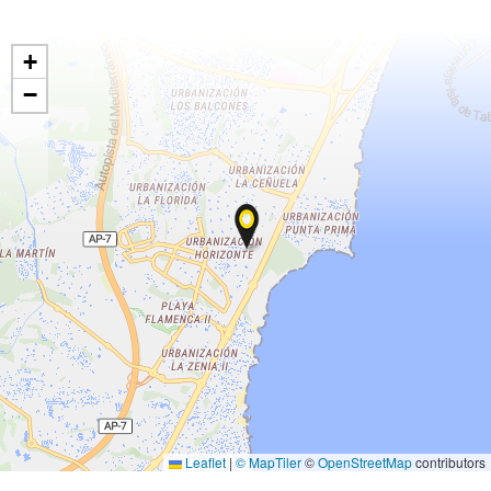
+
−
Leaflet
|
© MapTiler
©
OpenStreetMap
contributors