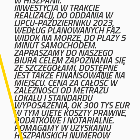
W HISZPANII.
INWESTYCJA W TRAKCIE
REALIZACJI, DO ODDANIA W
LIPCU-PAŹDZIERNIKU 2023,
WEDŁUG PLANOWANYCH FAZ.
WIDOK NA MORZE, DO PLAŻY 5
MINUT SAMOCHODEM.
ZAPRASZAMY DO NASZEGO
BIURA CELEM ZAPOZNANIA SIĘ
ZE SZCZEGÓŁAMI, DOSTĘPNE
JEST TAKŻE FINANSOWANIE NA
MIEJSCU. CENA ZA CAŁOŚĆ W
ZALEŻNOŚCI OD METRAŻU
LOKALU I STANDARDU
WYPOSAŻENIA, OK 300 TYS EUR
W TYM UJĘTE KOSZTY PRAWNE,
PODATKOWE I NOTARIALNE.
POMAGAMY W UZYSKANIU
HISZPAŃSKICH
NUMERÓW