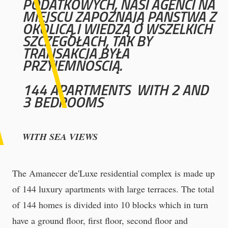
PODATKOWYCH, NASI AGENCI NA
MIEJSCU ZAPOZNAJĄ PAŃSTWA Z
OKOLICĄ I WIEDZĄ O WSZELKICH
SZCZEGÓŁACH, TAK BY
TRANSAKCJA BYŁA
PRZYJEMNOŚCIĄ.
144 APARTMENTS
WITH 2 AND
3 BEDROOMS
WITH SEA VIEWS
The Amanecer de'Luxe residential complex is made up
of 144 luxury apartments with large terraces.
The total
of 144 homes is divided into 10 blocks which in turn
have a ground floor, first floor, second floor and