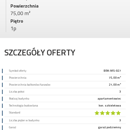
Powierzchnia
75,00 m²
Piętro
1p
SZCZEGÓŁY OFERTY
Symbol oferty
BRK-MS-927
Powierzchnia
75,00 m²
Powierzchnia balkonów/tarasów
21,00 m²
Liczba pokoi
3
Rodzaj budynku
apartamentowiec
Technologia budowlana
kon. szkieletowa
Standard
Liczba pięter w budynku
3
Garaż
garaż podziemny