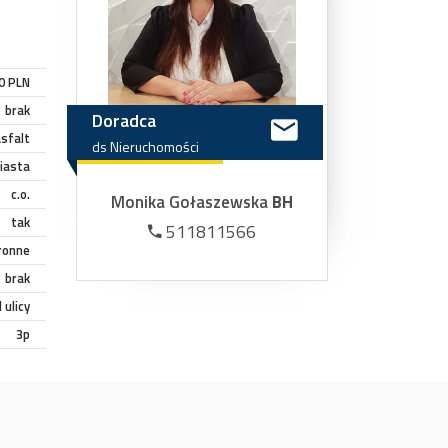
0 PLN
brak
Doradca
sfalt
ds
Nieruchomości
iasta
c.o.
Monika Gołaszewska
BH
tak
511811566
ronne
brak
 ulicy
3p