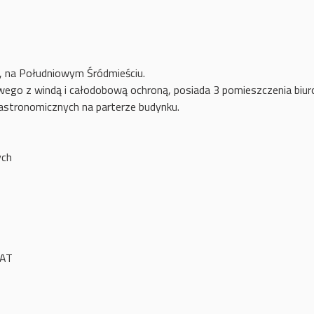
, na Południowym Śródmieściu.
owego z windą i całodobową ochroną, posiada 3 pomieszczenia biur
gastronomicznych na parterze budynku.
ych
VAT