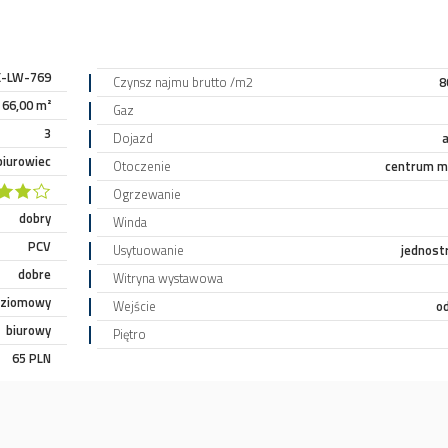
-LW-769
Czynsz najmu brutto /m2
8
66,00 m²
Gaz
3
Dojazd
a
biurowiec
Otoczenie
centrum m
Ogrzewanie
dobry
Winda
PCV
Usytuowanie
jednost
dobre
Witryna wystawowa
oziomowy
Wejście
od
biurowy
Piętro
65 PLN