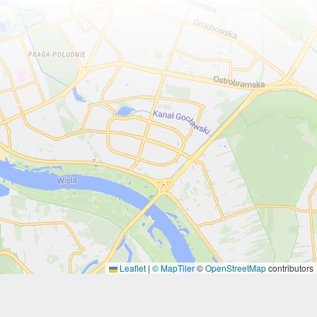
Leaflet
|
© MapTiler
©
OpenStreetMap
contributors