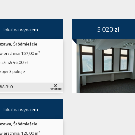
5 020 zł
lokal na wynajem
zawa, Śródmieście
2
wierzchnia:
157,00 m
na/m2:
46,00 zł
koje:
3 pokoje
LW-810
Notatnik
lokal na wynajem
zawa, Śródmieście
2
wierzchnia:
120,00 m