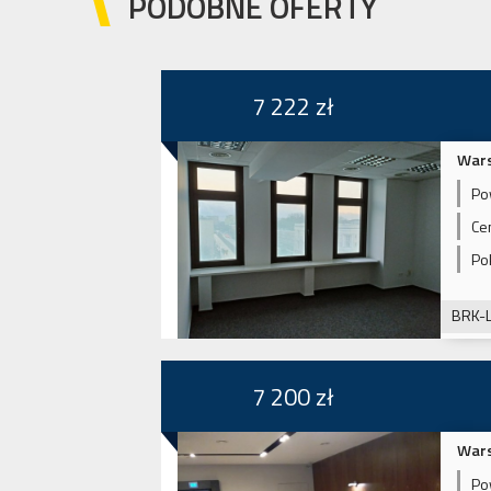
PODOBNE OFERTY
7 222 zł
Wars
Po
Ce
Po
BRK-
7 200 zł
Wars
Po