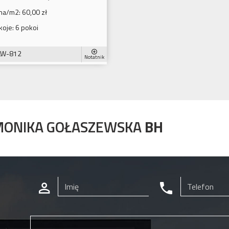
na/m2:
60,00 zł
koje:
6 pokoi
LW-812
Notatnik
MONIKA GOŁASZEWSKA
BH