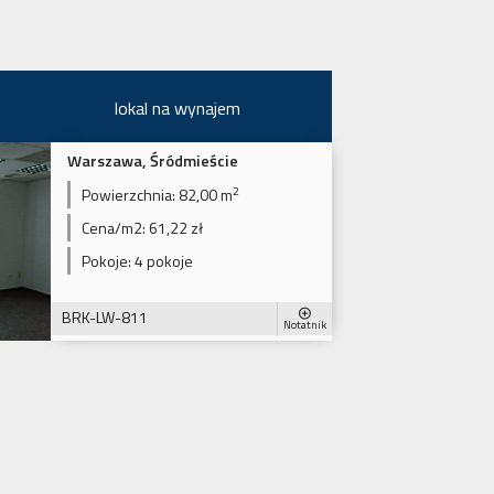
lokal na wynajem
Warszawa, Śródmieście
2
Powierzchnia:
82,00 m
Cena/m2:
61,22 zł
Pokoje:
4 pokoje
BRK-LW-811
Notatnik