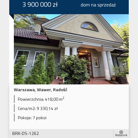
3 900 000 zł
dom na sprzedaż
Warszawa, Wawer, Radość
2
Powierzchnia:
418,00 m
Cena/m2:
9 330,14 zł
Pokoje:
7 pokoi
BRK-DS-1262
Notatnik