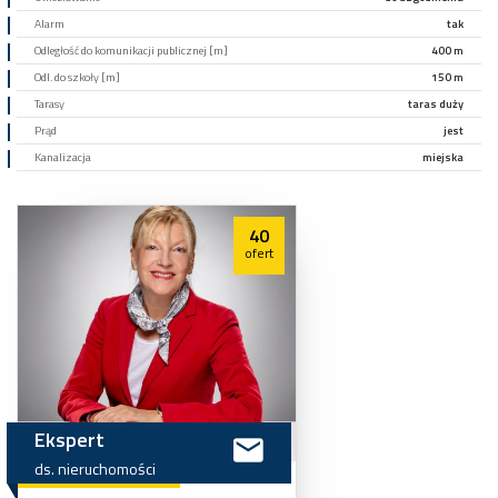
Alarm
tak
Odległość do komunikacji publicznej [m]
400 m
Odl. do szkoły [m]
150 m
Tarasy
taras duży
Prąd
jest
Kanalizacja
miejska
40
ofert
Ekspert
ds.
nieruchomości