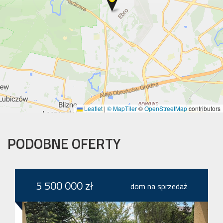
Leaflet
|
© MapTiler
©
OpenStreetMap
contributors
PODOBNE OFERTY
5 500 000 zł
dom na sprzedaż