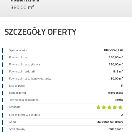
360,00 m²
SZCZEGÓŁY OFERTY
Symbol oferty
BRK-DS-1290
Powierzchnia
360,00 m²
Powierzchnia użytkowa
280,00 m²
Powierzchnia działki
815 m²
Powierzchnia balkonów/tarasów
30,00 m²
Liczba pokoi
5
Rodzaj domu
rezydencja
Technologia budowlana
cegła
Standard
Liczba pięter w budynku
2
Garaż
dwustanowiskowy
Stan prawny
Wlasnosc