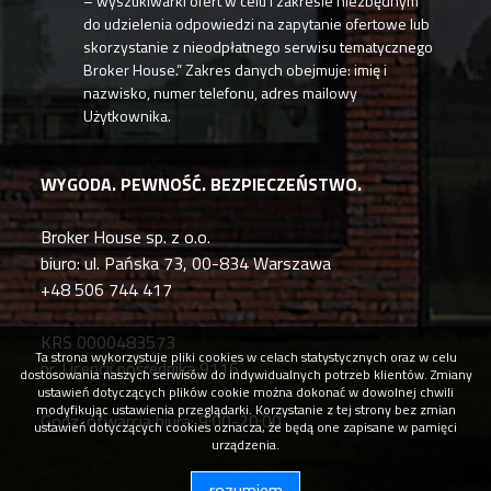
– wyszukiwarki ofert w celu i zakresie niezbędnym
do udzielenia odpowiedzi na zapytanie ofertowe lub
skorzystanie z nieodpłatnego serwisu tematycznego
Broker House.” Zakres danych obejmuje: imię i
nazwisko, numer telefonu, adres mailowy
Użytkownika.
WYGODA. PEWNOŚĆ. BEZPIECZEŃSTWO.
Broker House sp. z o.o.
biuro: ul. Pańska 73, 00-834 Warszawa
+48 506 744 417
KRS 0000483573
Ta strona wykorzystuje pliki cookies w celach statystycznych oraz w celu
nr. Licencji pośrednika 9116
dostosowania naszych serwisów do indywidualnych potrzeb klientów. Zmiany
ustawień dotyczących plików cookie można dokonać w dowolnej chwili
modyfikując ustawienia przeglądarki. Korzystanie z tej strony bez zmian
Godz. otwarcia biura: 9:00-20:00
ustawień dotyczących cookies oznacza, że będą one zapisane w pamięci
urządzenia.
rozumiem