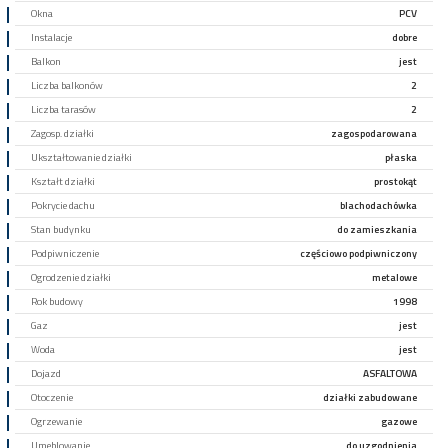
Okna
PCV
Instalacje
dobre
Balkon
jest
Liczba balkonów
2
Liczba tarasów
2
Zagosp. działki
zagospodarowana
Ukształtowanie działki
płaska
Kształt działki
prostokąt
Pokrycie dachu
blachodachówka
Stan budynku
do zamieszkania
Podpiwniczenie
częściowo podpiwniczony
Ogrodzenie działki
metalowe
Rok budowy
1998
Gaz
jest
Woda
jest
Dojazd
ASFALTOWA
Otoczenie
działki zabudowane
Ogrzewanie
gazowe
Umeblowanie
do uzgodnienia