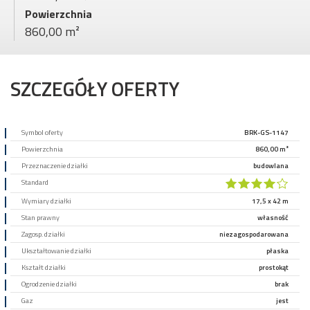
Powierzchnia
860,00 m²
SZCZEGÓŁY OFERTY
Symbol oferty
BRK-GS-1147
Powierzchnia
860,00 m²
Przeznaczenie działki
budowlana
Standard
Wymiary działki
17,5 x 42 m
Stan prawny
własność
Zagosp. działki
niezagospodarowana
Ukształtowanie działki
płaska
Kształt działki
prostokąt
Ogrodzenie działki
brak
Gaz
jest