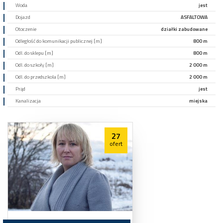
Woda
jest
Dojazd
ASFALTOWA
Otoczenie
działki zabudowane
Odległość do komunikacji publicznej [m]
800 m
Odl. do sklepu [m]
800 m
Odl. do szkoły [m]
2 000 m
Odl. do przedszkola [m]
2 000 m
Prąd
jest
Kanalizacja
miejska
27
ofert