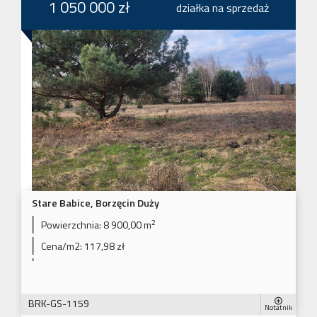
1 050 000 zł
działka na sprzedaż
Stare Babice, Borzęcin Duży
2
Powierzchnia:
8 900,00 m
Cena/m2:
117,98 zł
BRK-GS-1159
Notatnik