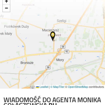
+
−
Leaflet
|
© MapTiler
©
OpenStreetMap
contributors
WIADOMOŚĆ DO AGENTA MONIKA