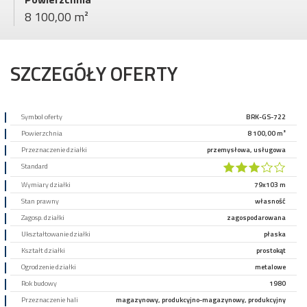
8 100,00 m²
SZCZEGÓŁY OFERTY
Symbol oferty
BRK-GS-722
Powierzchnia
8 100,00 m²
Przeznaczenie działki
przemysłowa, usługowa
Standard
Wymiary działki
79x103 m
Stan prawny
własność
Zagosp. działki
zagospodarowana
Ukształtowanie działki
płaska
Kształt działki
prostokąt
Ogrodzenie działki
metalowe
Rok budowy
1980
Przeznaczenie hali
magazynowy, produkcyjno-magazynowy, produkcyjny