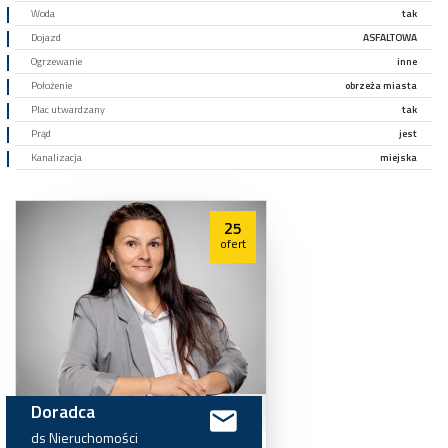
Woda
tak
Dojazd
ASFALTOWA
Ogrzewanie
inne
Położenie
obrzeża miasta
Plac utwardzany
tak
Prąd
jest
Kanalizacja
miejska
25
ofert
Doradca
ds
Nieruchomości