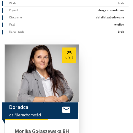
Woda
brak
Dojazd
droga utwardzona
Otoczenie
działki zabudowane
Prąd
w ulicy
Kanalizacja
brak
25
ofert
Doradca
ds
Nieruchomości
Monika Gołaszewska
BH