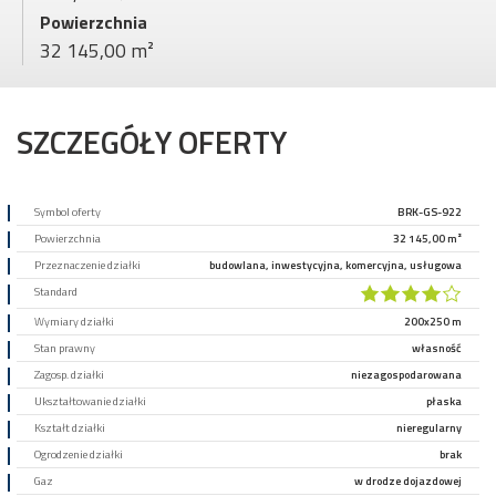
Powierzchnia
32 145,00 m²
SZCZEGÓŁY OFERTY
Symbol oferty
BRK-GS-922
Powierzchnia
32 145,00 m²
Przeznaczenie działki
budowlana, inwestycyjna, komercyjna, usługowa
Standard
Wymiary działki
200x250 m
Stan prawny
własność
Zagosp. działki
niezagospodarowana
Ukształtowanie działki
płaska
Kształt działki
nieregularny
Ogrodzenie działki
brak
Gaz
w drodze dojazdowej